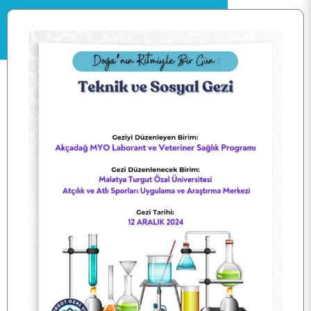
ANASAYFA
KURUMSAL
PERSONEL
BÖLÜMLERİMİZ
ÖĞRENCİ