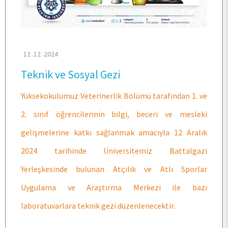
ARAŞTIRMA
12 .12 .2024
KALİTE
Teknik ve Sosyal Gezi
TOPLUMSAL KATKI
Yüksekokulumuz Veterinerlik Bölümü tarafından 1. ve
2. sınıf öğrencilerinin bilgi, beceri ve mesleki
E-HİZMET
gelişmelerine katkı sağlanmak amacıyla 12 Aralık
2024 tarihinde Üniversitemiz Battalgazi
İLETİŞİM
Yerleşkesinde bulunan Atçılık ve Atlı Sporlar
Uygulama ve Araştırma Merkezi ile bazı
laboratuvarlara teknik gezi düzenlenecektir.