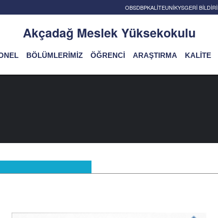
OBS
DBP
KALİTE
UNİKYS
GERİ BİLDİ
Akçadağ Meslek Yüksekokulu
ONEL
BÖLÜMLERİMİZ
ÖĞRENCİ
ARAŞTIRMA
KALİTE