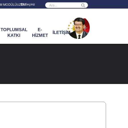
Powered by
RİM MODÜLÜ
UZEM
TOPLUMSAL
E-
İLETİŞİM
KATKI
HİZMET