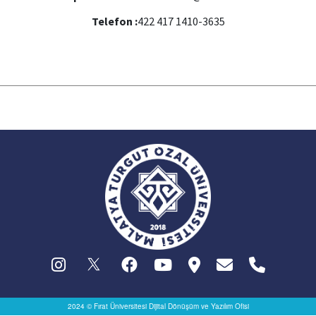
Telefon :
422 417 1410-3635
2024 © Fırat Üniversitesi
Dijital Dönüşüm ve Yazılım Ofisi