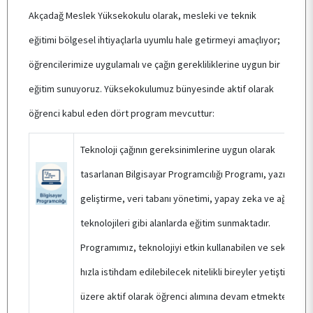
BÖLÜMLERİMİZ
Akçadağ Meslek Yüksekokulu olarak, mesleki ve teknik
eğitimi bölgesel ihtiyaçlarla uyumlu hale getirmeyi amaçlıyor;
ÖĞRENCİ
öğrencilerimize uygulamalı ve çağın gerekliliklerine uygun bir
eğitim sunuyoruz. Yüksekokulumuz bünyesinde aktif olarak
ARAŞTIRMA
öğrenci kabul eden dört program mevcuttur:
Teknoloji çağının gereksinimlerine uygun olarak
KALİTE
tasarlanan Bilgisayar Programcılığı Programı, yazılım
geliştirme, veri tabanı yönetimi, yapay zeka ve ağ
TOPLUMSAL KATKI
teknolojileri gibi alanlarda eğitim sunmaktadır.
Programımız, teknolojiyi etkin kullanabilen ve sektörde
E-HİZMET
hızla istihdam edilebilecek nitelikli bireyler yetiştirmek
üzere aktif olarak öğrenci alımına devam etmektedir.
İLETİŞİM